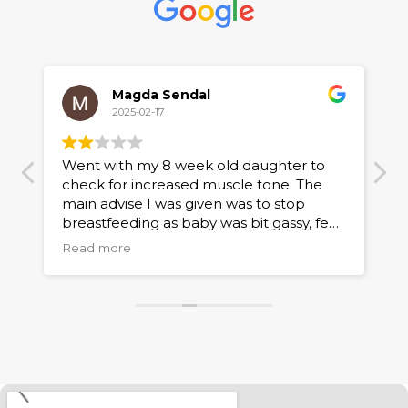
Magda Sendal
2025-02-17
Went with my 8 week old daughter to
O
check for increased muscle tone. The
h
main advise I was given was to stop
h
breastfeeding as baby was bit gassy, few
p
weeks later I confirmed muscle tensions
Read more
with both neurologist and another
physio