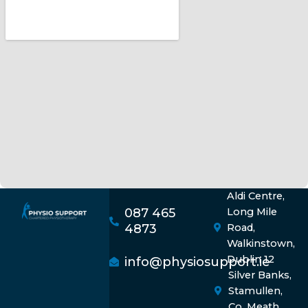
Aldi Centre,
087 465
Long Mile
4873
Road,
Walkinstown,
Dublin 12
info@physiosupport.ie
Silver Banks,
Stamullen,
Co. Meath